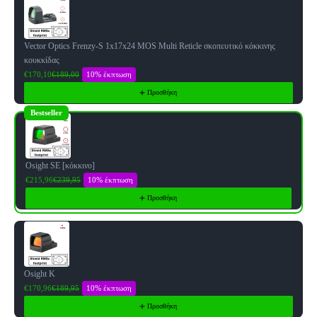
Vector Optics Frenzy-S 1x17x24 MOS Multi Reticle σκοπευτικό κόκκινης
κουκκίδας
10% έκπτωση
€170,10
€189,00
Προσθήκη
Bestseller
Osight SE [κόκκινο]
10% έκπτωση
€215,96
€239,95
Προσθήκη
Osight K
10% έκπτωση
€170,96
€189,95
Προσθήκη