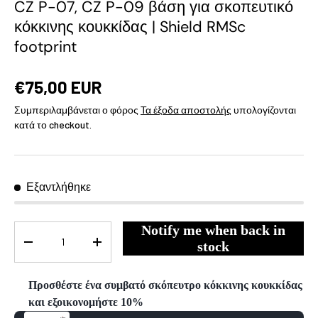
CZ P-07, CZ P-09 βάση για σκοπευτικό
κόκκινης κουκκίδας | Shield RMSc
footprint
€75,00 EUR
Συμπεριλαμβάνεται ο φόρος
Τα έξοδα αποστολής
υπολογίζονται
κατά το checkout.
Εξαντλήθηκε
Notify me when back in
Ποσότητα
stock
-
+
Προσθέστε ένα συμβατό σκόπευτρο κόκκινης κουκκίδας
και εξοικονομήστε 10%
Use the Previous and Next buttons to navigate through product reco