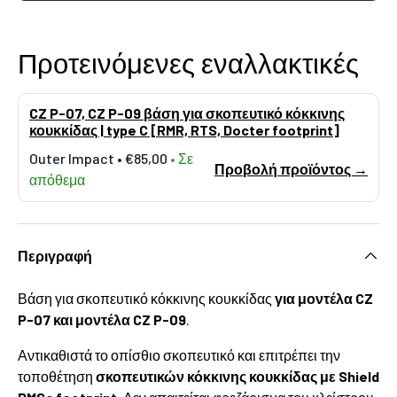
Προτεινόμενες εναλλακτικές
CZ P-07, CZ P-09 βάση για σκοπευτικό κόκκινης
κουκκίδας | type C [RMR, RTS, Docter footprint]
Outer Impact •
€85,00
•
Σε
Προβολή προϊόντος →
απόθεμα
Περιγραφή
Βάση για σκοπευτικό κόκκινης κουκκίδας
για μοντέλα CZ
P-07 και μοντέλα CZ P-09
.
Αντικαθιστά το οπίσθιο σκοπευτικό και επιτρέπει την
τοποθέτηση
σκοπευτικών κόκκινης κουκκίδας με Shield