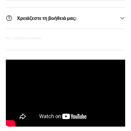
Χρειάζεστε τη βοήθειά μας;
MNT-CZP0709-SMS/RMS