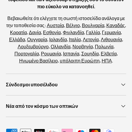
πιο εύκολο να κατανοηθεί.
Βεβαιωθείτε ότι ελέγχετε τη σωστή ιστοσελίδα ανάλογα με
την τοποθεσία σας:
Αυστρία
,
Βέλγιο
,
Βουλγαρία
,
Καναδάς
,
Κροατία
,
Δανία
,
Εσθονία
,
Φινλανδία
,
Γαλλία
,
Γερμανία
,
Ελλάδα
,
Ουγγαρία
,
Ιρλανδία
,
Ιταλία
,
Λετονία
,
Λιθουανία
,
Λουξεμβούργο
,
Ολλανδία
,
Νορβηγία
,
Πολωνία
,
Πορτογαλία
,
Ρουμανία
,
Ισπανία
,
Σουηδία
,
Ελβετία
,
Ηνωμένο Βασίλειο
,
υπόλοιπη Ευρώπη
,
ΗΠΑ
.
Σύνδεσμοι υποσέλιδου
Νέα από τον κόσμο των οπτικών
Αποδεκτές μέθοδοι πληρωμής