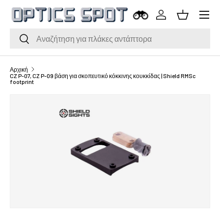
Μενού
Μετάβαση στο περιεχόμενο
Σύνδεση
Καλάθι
Αναζήτηση
Αναζήτηση
Αρχική
CZ P-07, CZ P-09 βάση για σκοπευτικό κόκκινης κουκκίδας | Shield RMSc
footprint