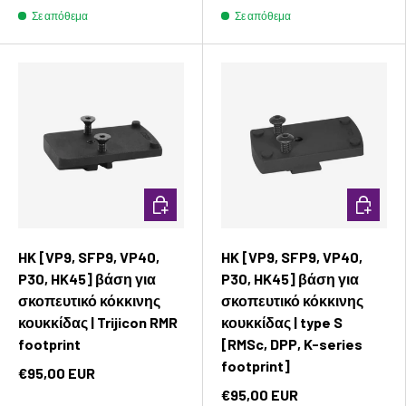
Σε απόθεμα
Σε απόθεμα
Προσθήκη στο καλάθι
Προσθήκ
HK [VP9, SFP9, VP40,
HK [VP9, SFP9, VP40,
P30, HK45] βάση για
P30, HK45] βάση για
σκοπευτικό κόκκινης
σκοπευτικό κόκκινης
κουκκίδας | Trijicon RMR
κουκκίδας | type S
footprint
[RMSc, DPP, K-series
footprint]
€95,00 EUR
€95,00 EUR