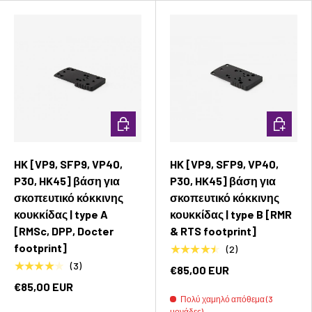
Προσθήκη στο καλάθι
Προσθήκ
HK [VP9, SFP9, VP40,
HK [VP9, SFP9, VP40,
P30, HK45] βάση για
P30, HK45] βάση για
σκοπευτικό κόκκινης
σκοπευτικό κόκκινης
κουκκίδας | type A
κουκκίδας | type B [RMR
[RMSc, DPP, Docter
& RTS footprint]
footprint]
★★★★★
(2)
★★★★★
(3)
€85,00 EUR
€85,00 EUR
Πολύ χαμηλό απόθεμα (3
μονάδες)