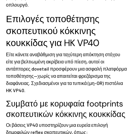
οπλουργό.
Επιλογές τοποθέτησης
σκοπευτικού κόκκινης
κουκκίδας για HK VP40
Είτε κάνετε αναβάθμιση για ταχύτερη απόκτηση στόχου
είτε για βελτιωμένη ακρίβεια υπό πίεση, αυτοί οι
αντάπτορες dovetail προσφέρουν μια ασφαλή πλατφόρμα
τοποθέτησης—χωρίς να απαιτείται φρεζάρισμα της
διαφάνειας. Σχεδιασμένοι για τα τυπικά (μη-OR) πιστόλια
HK VP40.
Συμβατό με κορυφαία footprints
σκοπευτικών κόκκινης κουκκίδας
Οι βάσεις VP40 υποστηρίζουν μια ευρεία επιλογή
δημοφιλών reflex σκοπευτικών, όπως: