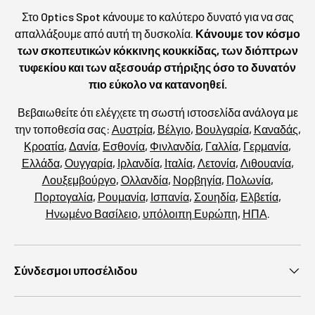
Στο Optics Spot κάνουμε το καλύτερο δυνατό για να σας
απαλλάξουμε από αυτή τη δυσκολία.
Κάνουμε τον κόσμο
των σκοπευτικών κόκκινης κουκκίδας, των διόπτρων
τυφεκίου και των αξεσουάρ στήριξης όσο το δυνατόν
πιο εύκολο να κατανοηθεί.
Βεβαιωθείτε ότι ελέγχετε τη σωστή ιστοσελίδα ανάλογα με
την τοποθεσία σας:
Αυστρία
,
Βέλγιο
,
Βουλγαρία
,
Καναδάς
,
Κροατία
,
Δανία
,
Εσθονία
,
Φινλανδία
,
Γαλλία
,
Γερμανία
,
Ελλάδα
,
Ουγγαρία
,
Ιρλανδία
,
Ιταλία
,
Λετονία
,
Λιθουανία
,
Λουξεμβούργο
,
Ολλανδία
,
Νορβηγία
,
Πολωνία
,
Πορτογαλία
,
Ρουμανία
,
Ισπανία
,
Σουηδία
,
Ελβετία
,
Ηνωμένο Βασίλειο
,
υπόλοιπη Ευρώπη
,
ΗΠΑ
.
Σύνδεσμοι υποσέλιδου