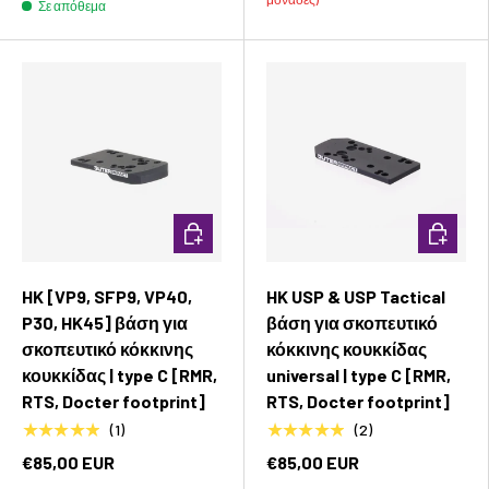
Σε απόθεμα
Προσθήκη στο καλάθι
Προσθήκ
HK [VP9, SFP9, VP40,
HK USP & USP Tactical
P30, HK45] βάση για
βάση για σκοπευτικό
σκοπευτικό κόκκινης
κόκκινης κουκκίδας
κουκκίδας | type C [RMR,
universal | type C [RMR,
RTS, Docter footprint]
RTS, Docter footprint]
★★★★★
★★★★★
(1)
(2)
€85,00 EUR
€85,00 EUR