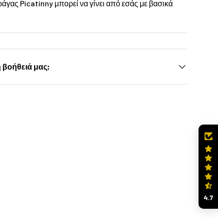
άγας Picatinny μπορεί να γίνει από εσάς με βασικά
η βοήθειά μας;
4.7