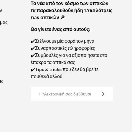
Τα νέα από τον κόσμο των οπτικών
ν
τα παρακολουθούν ήδη 1.753 λάτρεις
των οπτικών 🔎
 μας
Θα γίνετε ένας από αυτούς;
✔️Στέλνουμε μία φορά τον μήνα
✔️Συναρπαστικές πληροφορίες
✔️Συμβουλές για να αξιοποιήσετε στο
έπακρο τα οπτικά σας
✔️Tips & tricks που δεν θα βρείτε
πουθενά αλλού
ις
Ηλεκτρονική διεύθυνση
Εγγραφή