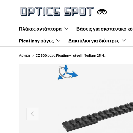
Μετάβαση στο περιεχόμενο
Πλάκες αντάπτορα
Βάσεις για σκοπευτικό κ
Picatinny ράγες
Δακτύλιοι για διόπτρες
Αρχική
CZ 600 ράγα Picatinny [steel] | Medium 25 MOA
Προηγούμενο