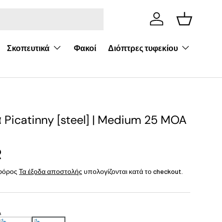
Σύνδεση
Καλάθι
Σκοπευτικά
Διόπτρες τυφεκίου
Φακοί
Picatinny [steel] | Medium 25 MOA
R
 φόρος
Τα έξοδα αποστολής
υπολογίζονται κατά το checkout.
A