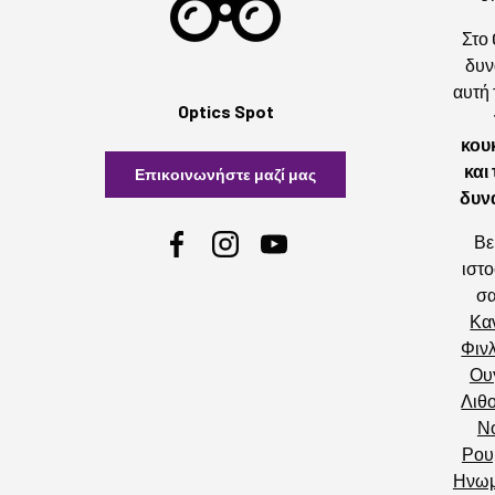
Στο
δυν
αυτή 
Optics Spot
κου
και
Επικοινωνήστε μαζί μας
δυν
Βε
Facebook
Instagram
YouTube
ιστο
σ
Κα
Φιν
Ου
Λιθ
Ν
Ρου
Ηνωμ