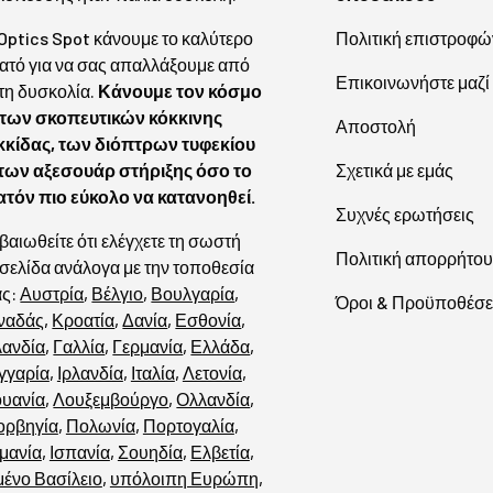
 Optics Spot κάνουμε το καλύτερο
Πολιτική επιστροφώ
ατό για να σας απαλλάξουμε από
Επικοινωνήστε μαζί
τη δυσκολία.
Κάνουμε τον κόσμο
των σκοπευτικών κόκκινης
Αποστολή
κκίδας, των διόπτρων τυφεκίου
 των αξεσουάρ στήριξης όσο το
Σχετικά με εμάς
ατόν πιο εύκολο να κατανοηθεί.
Συχνές ερωτήσεις
βαιωθείτε ότι ελέγχετε τη σωστή
Πολιτική απορρήτου
σελίδα ανάλογα με την τοποθεσία
ας:
Αυστρία
,
Βέλγιο
,
Βουλγαρία
,
Όροι & Προϋποθέσε
ναδάς
,
Κροατία
,
Δανία
,
Εσθονία
,
λανδία
,
Γαλλία
,
Γερμανία
,
Ελλάδα
,
γγαρία
,
Ιρλανδία
,
Ιταλία
,
Λετονία
,
ουανία
,
Λουξεμβούργο
,
Ολλανδία
,
ορβηγία
,
Πολωνία
,
Πορτογαλία
,
μανία
,
Ισπανία
,
Σουηδία
,
Ελβετία
,
ένο Βασίλειο
,
υπόλοιπη Ευρώπη
,