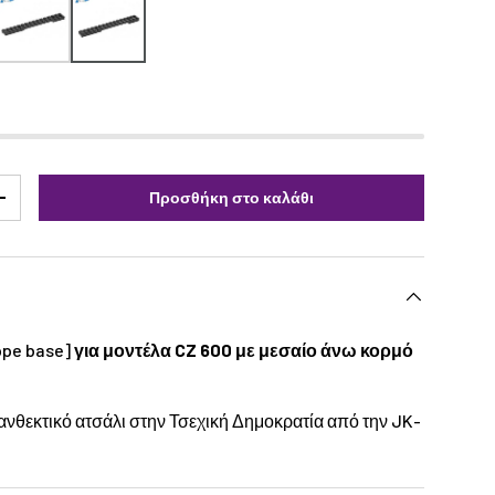
Προσθήκη στο καλάθι
+
ope base]
για μοντέλα CZ 600 με μεσαίο άνω κορμό
νθεκτικό ατσάλι στην Τσεχική Δημοκρατία από την JK-