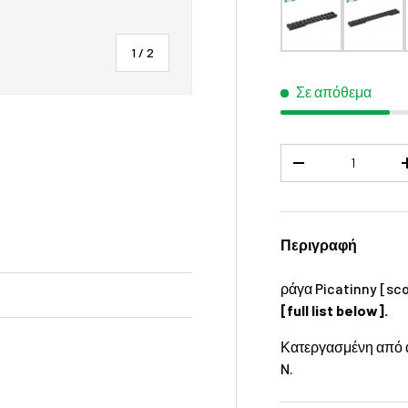
του
1
/
2
Σε απόθεμα
Ποσότητα
-
καλερί
Περιγραφή
ράγα Picatinny [sc
[full list below].
Κατεργασμένη από α
N.