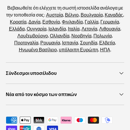
Βεβαιωθείτε ότι ελέγχετε τη σωστή ιστοσελίδα ανάλογα με
την τοποθεσία σας:
Αυστρία
,
Βέλγιο
,
Βουλγαρία
,
Καναδάς
,
Κροατία
,
Δανία
,
Εσθονία
,
Φινλανδία
,
Γαλλία
,
Γερμανία
,
Ελλάδα
,
Ουγγαρία
,
Ιρλανδία
,
Ιταλία
,
Λετονία
,
Λιθουανία
,
Λουξεμβούργο
,
Ολλανδία
,
Νορβηγία
,
Πολωνία
,
Πορτογαλία
,
Ρουμανία
,
Ισπανία
,
Σουηδία
,
Ελβετία
,
Ηνωμένο Βασίλειο
,
υπόλοιπη Ευρώπη
,
ΗΠΑ
.
Σύνδεσμοι υποσέλιδου
Νέα από τον κόσμο των οπτικών
Αποδεκτές μέθοδοι πληρωμής