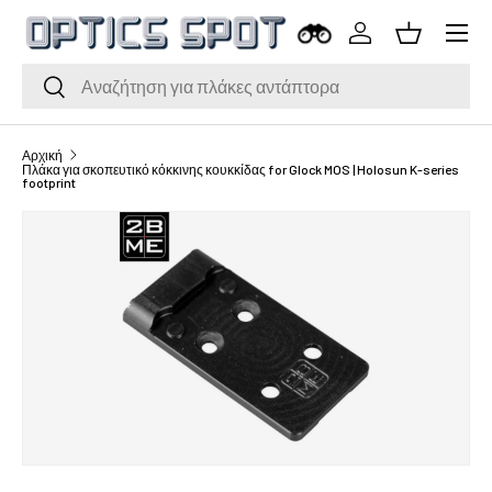
Μενού
Μετάβαση στο περιεχόμενο
Σύνδεση
Καλάθι
Αναζήτηση
Αναζήτηση
Αρχική
Πλάκα για σκοπευτικό κόκκινης κουκκίδας for Glock MOS | Holosun K-series
footprint