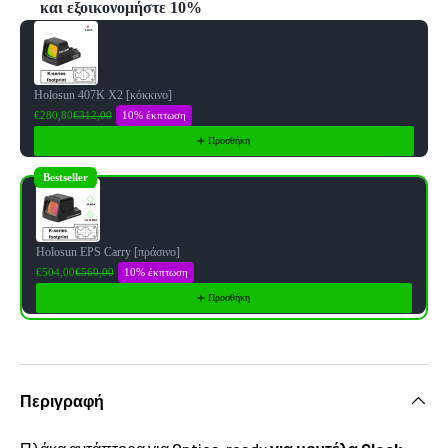
και εξοικονομήστε 10%
Use the Previous and Next buttons to navigate through product reco
Holosun 407K X2 [κόκκινο]
10% έκπτωση
€280,80
€312,00
Προσθήκη
Bestseller
Holosun EPS Carry [πράσινο]
10% έκπτωση
€504,00
€560,00
Προσθήκη
Περιγραφή