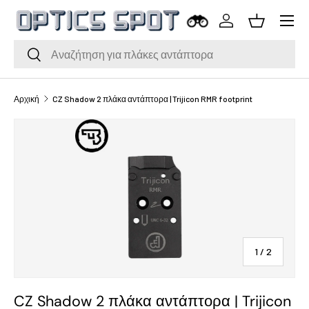
Μενού
Μετάβαση στο περιεχόμενο
Σύνδεση
Καλάθι
Αναζήτηση
Αναζήτηση
Αρχική
CZ Shadow 2 πλάκα αντάπτορα | Trijicon RMR footprint
του
1
/
2
CZ Shadow 2 πλάκα αντάπτορα | Trijicon