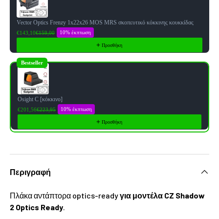
Vector Optics Frenzy 1x22x26 MOS MRS σκοπευτικό κόκκινης κουκκίδας
10% έκπτωση
€143,10
€159,00
Προσθήκη
Bestseller
Osight C [κόκκινο]
10% έκπτωση
€201,56
€223,95
Προσθήκη
Περιγραφή
Πλάκα αντάπτορα optics-ready
για μοντέλα CZ Shadow
2 Optics Ready
.