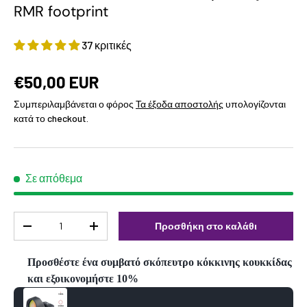
RMR footprint
37 κριτικές
€50,00 EUR
Συμπεριλαμβάνεται ο φόρος
Τα έξοδα αποστολής
υπολογίζονται
κατά το checkout.
Σε απόθεμα
Ποσότητα
Προσθήκη στο καλάθι
-
+
Προσθέστε ένα συμβατό σκόπευτρο κόκκινης κουκκίδας
και εξοικονομήστε 10%
Use the Previous and Next buttons to navigate through product reco