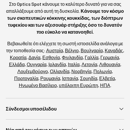
Στο Optics Spot κάνουμε το καλύτερο δυνατό για να σας
απαλλάξουμε από αυτή τη δυσκολία.
Κάνουμε τον κόσμο
των σκοπευτικών κόκκινης κουκκίδας, των διόπτρων
τυφεκίου και των αξεσουάρ στήριξης όσο το δυνατόν
πιο εύκολο να κατανοηθεί.
Βεβαιωθείτε ότι ελέγχετε τη σωστή ιστοσελίδα ανάλογα με
την τοποθεσία σας:
Αυστρία
,
Βέλγιο
,
Βουλγαρία
,
Καναδάς
,
Κροατία
,
Δανία
,
Εσθονία
,
Φινλανδία
,
Γαλλία
,
Γερμανία
,
Ελλάδα
,
Ουγγαρία
,
Ιρλανδία
,
Ιταλία
,
Λετονία
,
Λιθουανία
,
Λουξεμβούργο
,
Ολλανδία
,
Νορβηγία
,
Πολωνία
,
Πορτογαλία
,
Ρουμανία
,
Ισπανία
,
Σουηδία
,
Ελβετία
,
Ηνωμένο Βασίλειο
,
υπόλοιπη Ευρώπη
,
ΗΠΑ
.
Σύνδεσμοι υποσέλιδου
Νέα από τον κόσμο των οπτικών