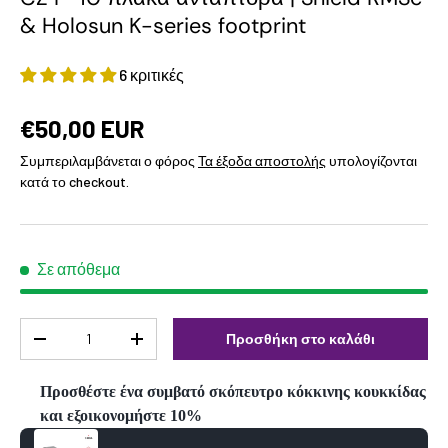
& Holosun K-series footprint
6 κριτικές
€50,00 EUR
Συμπεριλαμβάνεται ο φόρος
Τα έξοδα αποστολής
υπολογίζονται
κατά το checkout.
Σε απόθεμα
Ποσότητα
Προσθήκη στο καλάθι
-
+
Προσθέστε ένα συμβατό σκόπευτρο κόκκινης κουκκίδας
και εξοικονομήστε 10%
Use the Previous and Next buttons to navigate through product reco