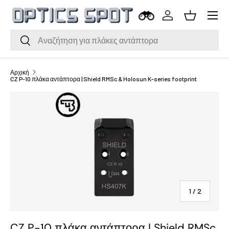
Μενού
Μετάβαση στο περιεχόμενο
Σύνδεση
Καλάθι
Αναζήτηση
Αναζήτηση
Αρχική
CZ P-10 πλάκα αντάπτορα | Shield RMSc & Holosun K-series footprint
του
1
/
2
CZ P-10 πλάκα αντάπτορα | Shield RMSc