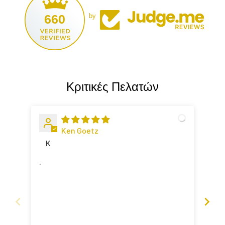
660
by
Κριτικές Πελατών
Ken Goetz
K
J
Wel
.
Fas
def
aga