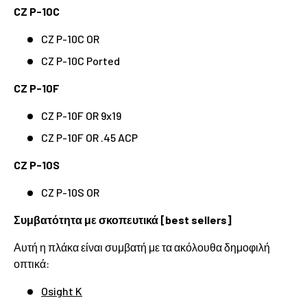
CZ P-10C
CZ P-10C OR
CZ P-10C Ported
CZ P-10F
CZ P-10F OR 9x19
CZ P-10F OR .45 ACP
CZ P-10S
CZ P-10S OR
Συμβατότητα με σκοπευτικά [best sellers]
Αυτή η πλάκα είναι συμβατή με τα ακόλουθα δημοφιλή
οπτικά:
Osight K