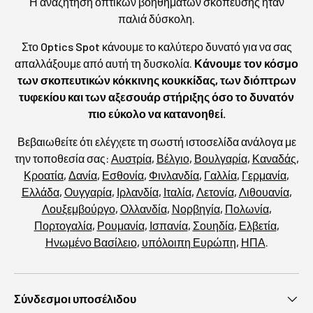
Η αναζήτηση οπτικών βοηθημάτων σκόπευσης ήταν
παλιά δύσκολη.
Στο Optics Spot κάνουμε το καλύτερο δυνατό για να σας
απαλλάξουμε από αυτή τη δυσκολία.
Κάνουμε τον κόσμο
των σκοπευτικών κόκκινης κουκκίδας, των διόπτρων
τυφεκίου και των αξεσουάρ στήριξης όσο το δυνατόν
πιο εύκολο να κατανοηθεί.
Βεβαιωθείτε ότι ελέγχετε τη σωστή ιστοσελίδα ανάλογα με
την τοποθεσία σας:
Αυστρία
,
Βέλγιο
,
Βουλγαρία
,
Καναδάς
,
Κροατία
,
Δανία
,
Εσθονία
,
Φινλανδία
,
Γαλλία
,
Γερμανία
,
Ελλάδα
,
Ουγγαρία
,
Ιρλανδία
,
Ιταλία
,
Λετονία
,
Λιθουανία
,
Λουξεμβούργο
,
Ολλανδία
,
Νορβηγία
,
Πολωνία
,
Πορτογαλία
,
Ρουμανία
,
Ισπανία
,
Σουηδία
,
Ελβετία
,
Ηνωμένο Βασίλειο
,
υπόλοιπη Ευρώπη
,
ΗΠΑ
.
Σύνδεσμοι υποσέλιδου