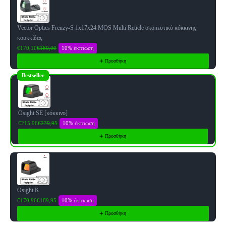
Vector Optics Frenzy-S 1x17x24 MOS Multi Reticle σκοπευτικό κόκκινης
κουκκίδας
10% έκπτωση
€170,10
€189,00
Προσθήκη
Bestseller
Osight SE [κόκκινο]
10% έκπτωση
€215,96
€239,95
Προσθήκη
Osight K
10% έκπτωση
€170,96
€189,95
Προσθήκη