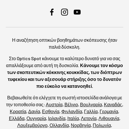
Facebook
Instagram
YouTube
Η αναζήτηση οπτικών βοηθημάτων σκόπευσης ήταν
παλιά δύσκολη.
Στο Optics Spot κάνουμε το καλύτερο δυνατό για να σας
απαλλάξουμε από αυτή τη δυσκολία.
Κάνουμε τον κόσμο
των σκοπευτικών κόκκινης κουκκίδας, των διόπτρων
τυφεκίου και των αξεσουάρ στήριξης όσο το δυνατόν
πιο εύκολο να κατανοηθεί.
Βεβαιωθείτε ότι ελέγχετε τη σωστή ιστοσελίδα ανάλογα με
την τοποθεσία σας:
Αυστρία
,
Βέλγιο
,
Βουλγαρία
,
Καναδάς
,
Κροατία
,
Δανία
,
Εσθονία
,
Φινλανδία
,
Γαλλία
,
Γερμανία
,
Ελλάδα
,
Ουγγαρία
,
Ιρλανδία
,
Ιταλία
,
Λετονία
,
Λιθουανία
,
Λουξεμβούργο
,
Ολλανδία
,
Νορβηγία
,
Πολωνία
,