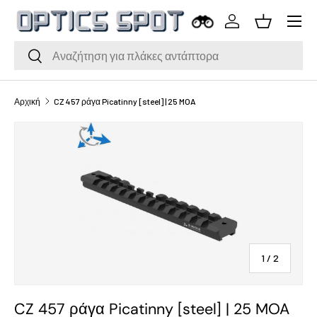
Μενού
Μετάβαση στο περιεχόμενο
Σύνδεση
Καλάθι
Αναζήτηση
Αναζήτηση
Αρχική
CZ 457 ράγα Picatinny [steel] | 25 MOA
του
1
/
2
CZ 457 ράγα Picatinny [steel] | 25 MOA