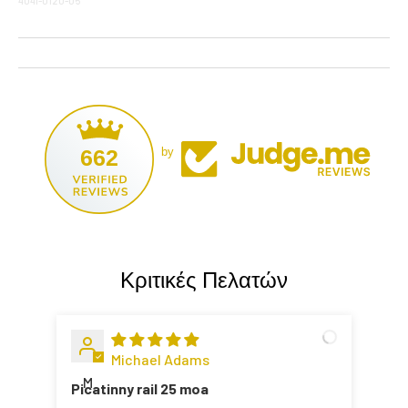
4041-0120-05
662
by
Κριτικές Πελατών
Michael Adams
M
Picatinny rail 25 moa
Ok