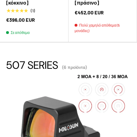
[κόκκινο]
[πράσινο]
★★★★★
(1)
€452,00 EUR
€396,00 EUR
Πολύ χαμηλό απόθεμα (5
μονάδες)
Σε απόθεμα
507 SERIES
(6 προϊόντα)