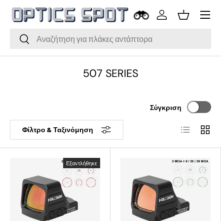
Μενού
Μετάβαση στο περιεχόμενο
Σύνδεση
Καλάθι
Αναζήτηση
Αναζήτηση
507 SERIES
Σύγκριση
Λίστα
Πλέγμ
Φίλτρο & Ταξινόμηση
Εξαντλήθηκε