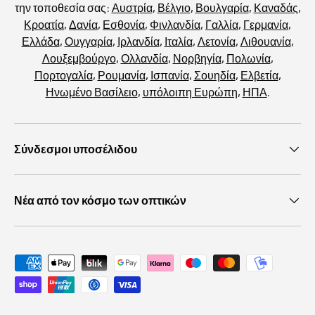
την τοποθεσία σας:
Αυστρία
,
Βέλγιο
,
Βουλγαρία
,
Καναδάς
,
Κροατία
,
Δανία
,
Εσθονία
,
Φινλανδία
,
Γαλλία
,
Γερμανία
,
Ελλάδα
,
Ουγγαρία
,
Ιρλανδία
,
Ιταλία
,
Λετονία
,
Λιθουανία
,
Λουξεμβούργο
,
Ολλανδία
,
Νορβηγία
,
Πολωνία
,
Πορτογαλία
,
Ρουμανία
,
Ισπανία
,
Σουηδία
,
Ελβετία
,
Ηνωμένο Βασίλειο
,
υπόλοιπη Ευρώπη
,
ΗΠΑ
.
Σύνδεσμοι υποσέλιδου
Νέα από τον κόσμο των οπτικών
Αποδεκτές μέθοδοι πληρωμής