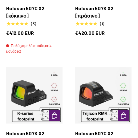
Holosun 507C X2
Holosun 507K X2
[κόκκινο]
[πράσινο]
★★★★★
★★★★★
(3)
(1)
€412,00 EUR
€420,00 EUR
Πολύ χαμηλό απόθεμα (4
μονάδες)
Προσθήκη στο καλάθι
Προσθήκ
Holosun 507K X2
Holosun 507C X2