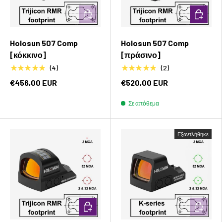
Προσθήκη στο καλάθι
Προσθήκ
Holosun 507 Comp
Holosun 507 Comp
[κόκκινο]
[πράσινο]
★★★★★
★★★★★
(4)
(2)
€456,00 EUR
€520,00 EUR
Σε απόθεμα
Εξαντλήθηκε
Προσθήκη στο καλάθι
Προσθήκ